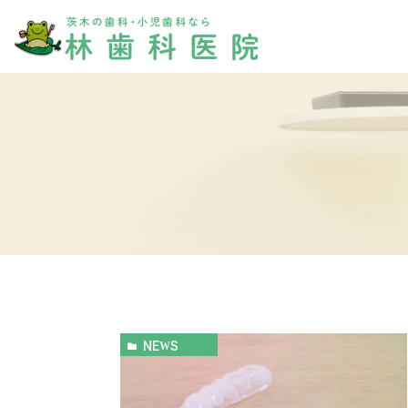
医院概要
診療案内
診療時間
小児歯科
院長紹介
むし歯・歯周病
NEWS